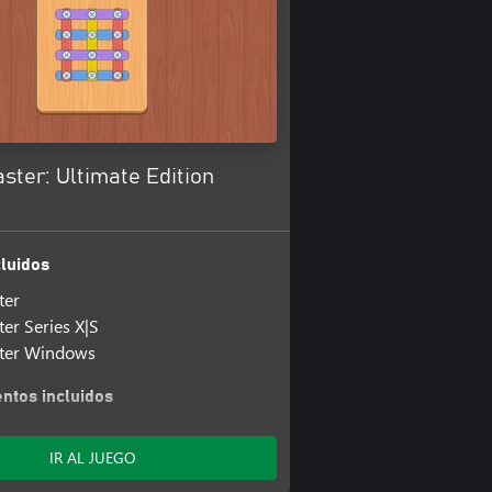
ter: Ultimate Edition
luidos
ter
er Series X|S
ter Windows
tos incluidos
er: Screwtopia
ter: Screwtopia Windows
IR AL JUEGO
er: Screwtopia Series X|S