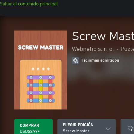
Saltar al contenido principal
Screw Mast
Webnetic s. r. o.
•
Puzl
1 idiomas admitidos
ELEGIR EDICIÓN
COMPRAR
Screw Master
USD$2.99+