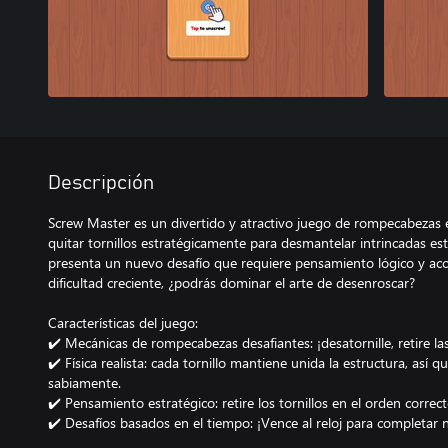
Descripción
Screw Master es un divertido y atractivo juego de rompecabezas 
quitar tornillos estratégicamente para desmantelar intrincadas es
presenta un nuevo desafío que requiere pensamiento lógico y acci
dificultad creciente, ¿podrás dominar el arte de desenroscar?
Características del juego:
✔️ Mecánicas de rompecabezas desafiantes: ¡desatornille, retire las 
✔️ Física realista: cada tornillo mantiene unida la estructura, así 
sabiamente.
✔️ Pensamiento estratégico: retire los tornillos en el orden correc
✔️ Desafíos basados ​​en el tiempo: ¡Vence al reloj para completar 