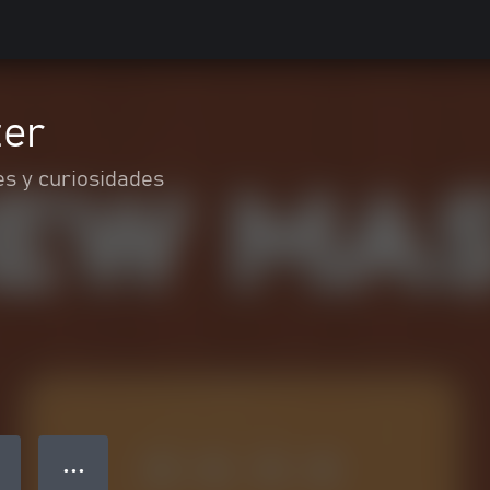
er
es y curiosidades
● ● ●