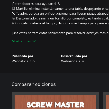
¡Potenciadores para ayudarte! 🔧
💥 Martillo: elimina instantáneamente una tabla, despejando el c
🛠️ Taladro: agrega un orificio adicional para liberar piezas atrapad
🔩 Destornillador: elimina un tornillo por completo, evitando cualq
❄️ Congelar: detiene el tiempo, dándote más tiempo para pensar 
¡Usa estas herramientas sabiamente para resolver acertijos más dif
niveles!
Mostrar más
Niveles y progresión 🚀
🔹 50 niveles únicos, cada uno de los cuales presenta nuevas me
Publicado por
Desarrollado por
creciente.
Webnetic s. r. o.
Webnetic s. r. o.
🔹 Desbloquea potenciadores a medida que avanzas para ayudarte
🔹 Desmonta estructuras creativas de madera, poniendo a prueba t
¡Por qué te encantará Screw Master!
✨ Juego adictivo y relajante.
Comparar ediciones
✨ Imágenes satisfactorias y efectos de sonido realistas.
✨ Controles simples pero estrategia profunda.
¿Estás listo para convertirte en el Maestro del Tornillo? 🏆🔩 ¡Emp
puede superar los 50 niveles!