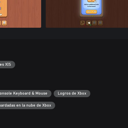
es X|S
onsole Keyboard & Mouse
Logros de Xbox
uardadas en la nube de Xbox