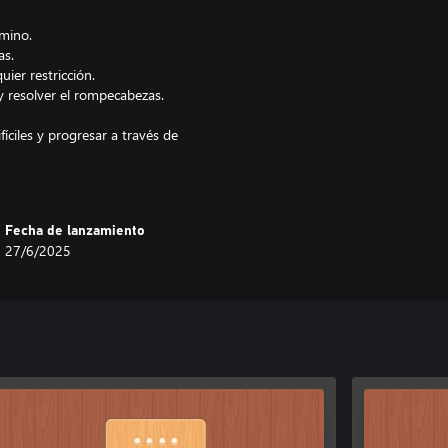
amino.
as.
uier restricción.
y resolver el rompecabezas.
íciles y progresar a través de
cánicas y una complejidad
Fecha de lanzamiento
27/6/2025
 con acertijos más complejos.
u lógica y precisión.
iece a desatornillar ahora y vea si