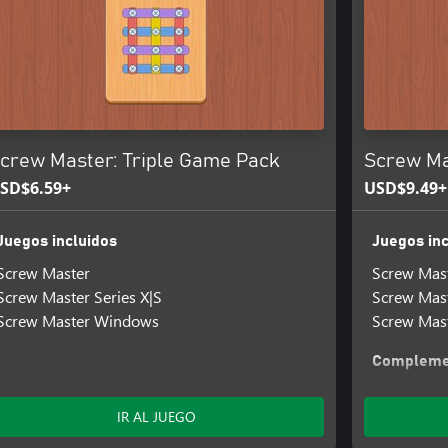
crew Master: Triple Game Pack
Screw Mas
SD$6.59+
USD$9.49+
Juegos incluidos
Juegos inc
Screw Master
Screw Mas
Screw Master Series X|S
Screw Mast
Screw Master Windows
Screw Mas
Complemen
Screw Mast
Screw Mas
IR AL JUEGO
Screw Mast