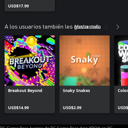
Breakout
USD$17.99
Mostrar todo
A los usuarios también les gusta esto
Breakout Beyond
Snaky Snakes
Colo
USD$14.99
USD$2.99
USD$
PC Game Pass
Juegos de PC Game Pass
App XBOX en PC