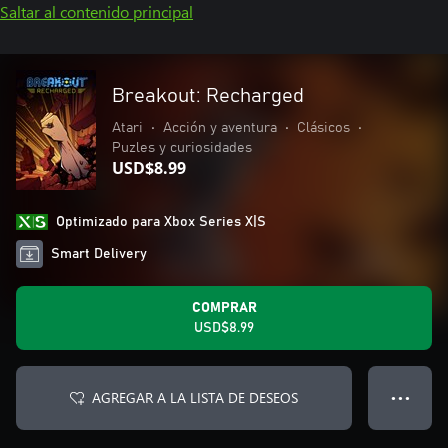
Saltar al contenido principal
Breakout: Recharged
Atari
•
Acción y aventura
•
Clásicos
•
Puzles y curiosidades
USD$8.99
Optimizado para Xbox Series X|S
Smart Delivery
COMPRAR
USD$8.99
AGREGAR A LA LISTA DE DESEOS
● ● ●