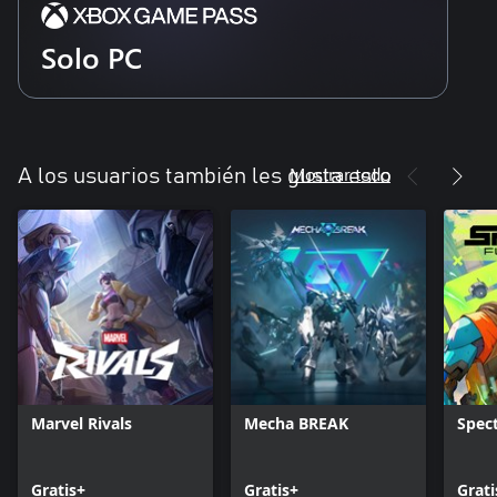
Solo PC
Mostrar todo
A los usuarios también les gusta esto
Marvel Rivals
Mecha BREAK
Spect
Gratis+
Gratis+
Grati