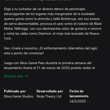
Elige a tu luchador de un diverso elenco de personajes
extravagantes de los lugares más marginados de la sociedad:
quema goma como la atrevida y bella Buttercup, con sus brazos
de sierra desmontables, provoca el caos como el rockero de Black
Metal, Niđhöggr, con sus electrizantes solos de guitarra o recorre
y corta las calles como Daemon, el ninja más buscado de Nueva
York.
Ven. Únete a nosotros. ¡El enfrentamiento cibernético del siglo
está a punto de comenzar!
Juega con Xbox Game Pass durante la primera semana del
lanzamiento (hasta el 31 de marzo de 2020) podrás recibir el
paquete exclusivo Punk.
Mostrar más
NO HAY NADA QUE NOS DETENGA
Sincronízate con tus compañeros de equipo para convertirte en
Publicado por
Desarrollado por
Fecha de
una fuerza imparable frente a tus enemigos: congela a los rivales
Xbox Game Studios
Ninja Theory Ltd
lanzamiento
en el tiempo, controla las mentes, monta misiles y libera
24/3/2020
electrizantes solos de guitarra en un combate de acción
emocionante, que premia la técnica, el tiempo y el trabajo en