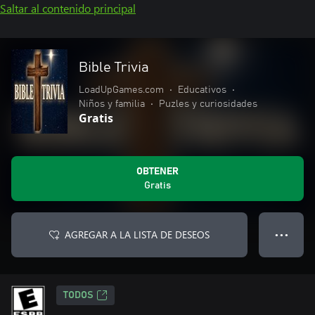
Saltar al contenido principal
Bible Trivia­
LoadUpGames.com
•
Educativos
•
Niños y familia
•
Puzles y curiosidades
Gratis
OBTENER
Gratis
AGREGAR A LA LISTA DE DESEOS
● ● ●
TODOS