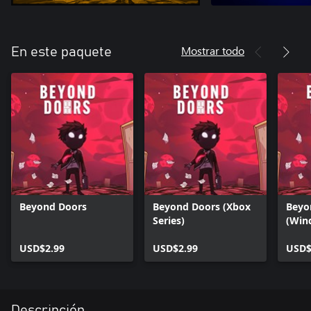
Mostrar todo
En este paquete
Beyond Doors
Beyond Doors (Xbox
Beyo
Series)
(Win
USD$2.99
USD$2.99
USD$
Descripción