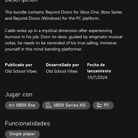
This bundle contains: Beyond Doors for Xbox One, Xbox Series
and Beyond Doors (Windows) for the PC platform.
Caleb woke up in a mystical dimension after experiencing
burnout in his job. Door-to-door, guided by enigmatic musical
notes, he needs to be reminded of his true calling. Immerse
yourself in this mind-bending platformer.
Publicado por
Desarrollado por
Fecha de
Old School Vibes
Old School Vibes
lanzamiento
19/7/2024
Jugar con
XBOX One
XBOX Series X|S
PC
Funcionalidades
Single player