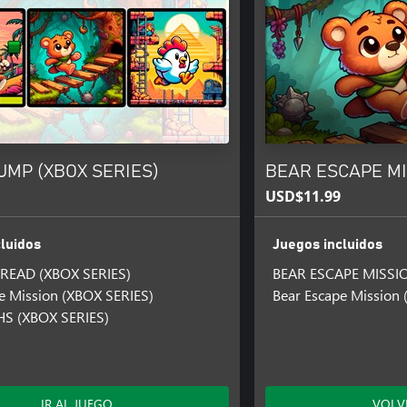
UMP (XBOX SERIES)
BEAR ESCAPE MIS
USD$11.99
luidos
Juegos incluidos
READ (XBOX SERIES)
BEAR ESCAPE MISSI
e Mission (XBOX SERIES)
Bear Escape Mission
S (XBOX SERIES)
IR AL JUEGO
VOLV