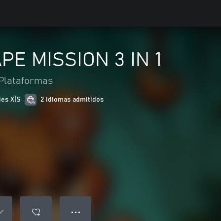
E MISSION 3 IN 1
Plataformas
ies X|S
2 idiomas admitidos
● ● ●