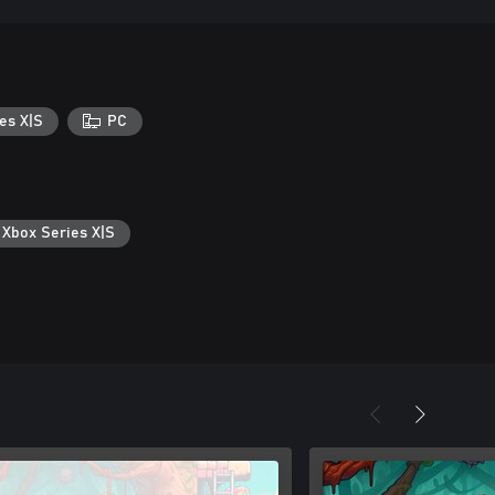
es X|S
PC
 Xbox Series X|S