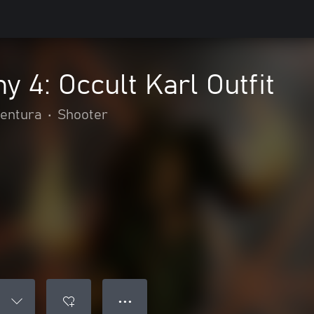
 4: Occult Karl Outfit
ventura
•
Shooter
● ● ●