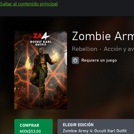
Saltar al contenido principal
Zombie Army
Rebellion
•
Acción y a
Requiere un juego
ELEGIR EDICIÓN
COMPRAR
Zombie Army 4: Occult Karl Outfit
MXN$53.00