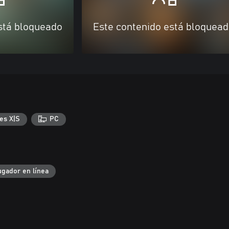
stá bloqueado
Este contenido está bloquea
es X|S
PC
ugador en línea