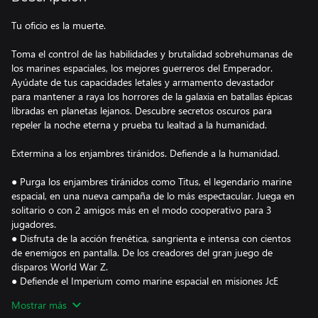
Tu oficio es la muerte.
Toma el control de las habilidades y brutalidad sobrehumanas de
los marines espaciales, los mejores guerreros del Emperador.
Ayúdate de tus capacidades letales y armamento devastador
para mantener a raya los horrores de la galaxia en batallas épicas
libradas en planetas lejanos. Descubre secretos oscuros para
repeler la noche eterna y prueba tu lealtad a la humanidad.
Extermina a los enjambres tiránidos. Defiende a la humanidad.
● Purga los enjambres tiránidos como Titus, el legendario marine
espacial, en una nueva campaña de lo más espectacular. Juega en
solitario o con 2 amigos más en el modo cooperativo para 3
jugadores.
● Disfruta de la acción frenética, sangrienta e intensa con cientos
de enemigos en pantalla. De los creadores del gran juego de
disparos World War Z.
● Defiende el Imperium como marine espacial en misiones JcE
rejugables cuyos niveles de brutalidad te sorprenderán. Juega
Mostrar más
con hasta 3 jugadores con 7 clases disponibles y desbloquea