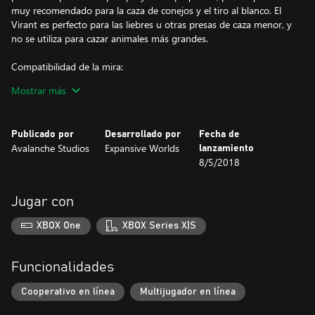
muy recomendado para la caza de conejos y el tiro al blanco. El
Virant es perfecto para las liebres u otras presas de caza menor, y
no se utiliza para cazar animales más grandes.
Compatibilidad de la mira:
La opción predeterminada es la mira de hierro del Virant. Sin
Mostrar más
embargo, este rifle se puede usar con otras miras para conseguir
una mayor precisión en largas distancias: la mira de punto rojo y
las miras de rifle de 1-4 x 24 mm, 4-8 x 42 mm y 8-16 x 50 mm.
Publicado por
Desarrollado por
Fecha de
Avalanche Studios
Expansive Worlds
lanzamiento
Klasika y Express:
8/5/2018
El rifle semiautomático Virant .22LR viene en dos colores
diferentes: Klasika y Express.
Jugar con
Crosspoint CB-165:
Con sus 165 pies-libra, esta ballesta de precisión posee potencia
XBOX One
XBOX Series X|S
suficiente para abatir a los animales más grandes. Con un
elegante cañón de fibra de carbono, un dispositivo de cuerda de
carga integrado y un carcaj de 4 flechas, la Crosspoint CB-165 es
Funcionalidades
ideal para la caza a corta distancia.
Cooperativo en línea
Multijugador en línea
Ballesta Orfeo 1-5X30