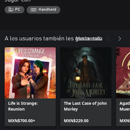
PC
Handheld
Mostrar todo
A los usuarios también les gusta esto
Life is Strange:
The Last Case of John
Agath
Reunion
Morley
Muert
MXN$700.00+
MXN$229.00
MXN$