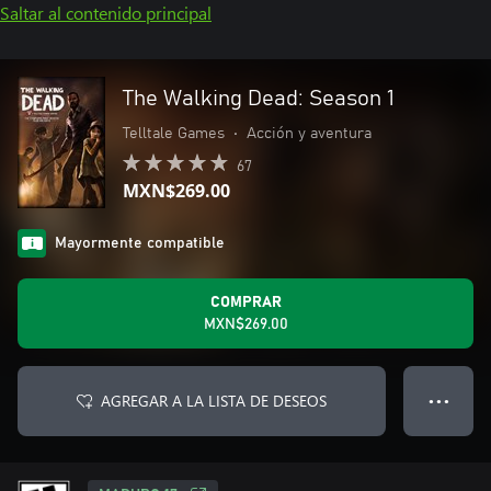
Saltar al contenido principal
The Walking Dead: Season 1
Telltale Games
•
Acción y aventura
67
MXN$269.00
Mayormente compatible
COMPRAR
MXN$269.00
AGREGAR A LA LISTA DE DESEOS
● ● ●