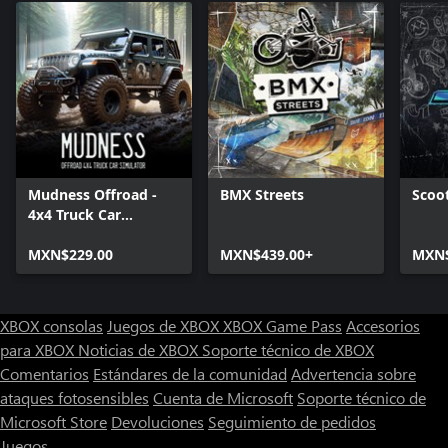
Feedback para una experiencia de conducción más inmersiva y
auténtica.
CAMIONES INCLUIDOS:
• Hummer H1
• Unimog U1550L
• MAN TGS 33.480
• Mercedes-Benz SK 3553
• Unimog 416 (dos versiones)
Mudness Offroad -
BMX Streets
Scoo
• Avia 31T
4x4 Truck Car
• IFA W50
Simulator
• Ural 375D
MXN$229.00
MXN$439.00+
MXN$
• Steyr 1491
• ZIL 131
• MAN TGS 35.480
XBOX consolas
Juegos de XBOX
XBOX Game Pass
Accesorios
para XBOX
Noticias de XBOX
Soporte técnico de XBOX
Comentarios
Estándares de la comunidad
Advertencia sobre
ataques fotosensibles
Cuenta de Microsoft
Soporte técnico de
Microsoft Store
Devoluciones
Seguimiento de pedidos
Juegos