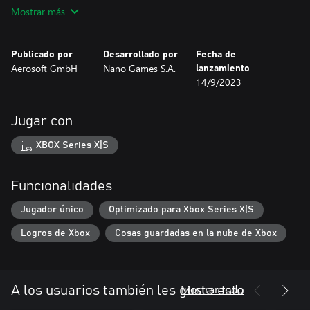
por el mundo abierto. Recorre vastos paisajes y elige tu camión
Mostrar más
preferido para un emocionante viaje de campo a través. Descubre
tesoros ocultos y desvela misterios durante tus expediciones.
Publicado por
Desarrollado por
Fecha de
DESAFÍOS COMPETITIVOS
Aerosoft GmbH
Nano Games S.A.
lanzamiento
Conduce camiones reales con licencia por terrenos desafientes en
14/9/2023
el modo Deportes, cargado de adrenalina. Compite en
campeonatos ambientados en lugares reales, donde la física
precisa y las mecánicas complejas aumentan tu experiencia de
Jugar con
conducción. Demuestra tus habilidades, asciende posiciones en
las clasificaciones online y reina como el campeón definitivo.
XBOX Series X|S
CAMIONES ÚNICOS Y REALISTAS
Elige entre más de 12 enormes camiones meticulosamente
Funcionalidades
detallados, cada uno con cabinas únicas y mecánicas auténticas.
Ya sea el ágil Unimog U1 550L, el sofisticado MAN TGS 35.480 o
Jugador único
Optimizado para Xbox Series X|S
el robusto Hummer H1, Offroad Truck Simulator: Heavy Duty
Logros de Xbox
Cosas guardadas en la nube de Xbox
Challenge® satisface todas las preferencias de los camioneros.
OPCIONES DE CONTROL VERSÁTILES
Demuestre sus habilidades al volante con una gran variedad de
Mostrar todo
A los usuarios también les gusta esto
opciones de control. Elige entre ratón y teclado, volante o
gamepad. Los usuarios de volante pueden disfrutar del Force