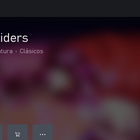
iders
ntura
•
Clásicos
● ● ●