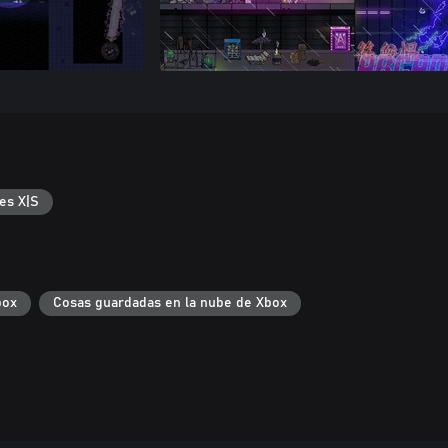
es X|S
box
Cosas guardadas en la nube de Xbox