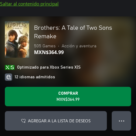
Saltar al contenido principal
Brothers: A Tale of Two Sons
Remake
505 Games
•
Acción y aventura
MXN$364.99
Optimizado para Xbox Series X|S
12 idiomas admitidos
COMPRAR
MXN$364.99
AGREGAR A LA LISTA DE DESEOS
● ● ●