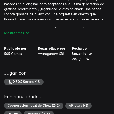
basados en el original, pero adaptados a la última generación de
gráficos, rendimiento y jugabilidad. A esto se añade una banda
sonora grabada de nuevo con una orquesta en directo que
llevará tu aventura a nuevas alturas en esta emotiva experiencia.
EMBÁRCATE EN UNA HISTORIA ÉPICA DE FANTASÍA
Mostrar más
Resuelve rompecabezas, descubre historias ocultas, atraviesa
sitios peligrosos y enfréntate a jefes letales. Controla a ambos
hermanos en el modo para un jugador o juega con un amigo en
Publicado por
Desarrollado por
Fecha de
modo cooperativo local y controlad cada uno a un hermano.
505 Games
Avantgarden SRL
lanzamiento
28/2/2024
SUMÉRGETE EN EL EMOTIVO MUNDO DE BROTHERS
Brothers: A Tale of Two Sons Remake está lleno de detalles
Jugar con
ocultos que recompensan a quienes los buscan. Además de
todos los que contenía el original, esta versión añade nuevos
XBOX Series X|S
secretos para descubrir.
Funcionalidades
Cooperación local de Xbox (2-2)
4K Ultra HD