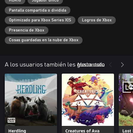
HDR10
Jugador único
Pantalla compartida o dividida
Optimizado para Xbox Series X|S
Logros de Xbox
Presencia de Xbox
Cosas guardadas en la nube de Xbox
Mostrar todo
A los usuarios también les gusta esto
Herdling
Creatures of Ava
Lost