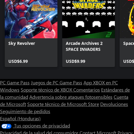
Sky Revolver
Arcade Archives 2
Space
SPACE INVADERS
USD$6.99
USD$9.99
USD$
PC Game Pass
Juegos de PC Game Pass
App XBOX en PC
Windows
Soporte técnico de XBOX
Comentarios
Estándares de
la comunidad
Advertencia sobre ataques fotosensibles
Cuenta
de Microsoft
Soporte técnico de Microsoft Store
Devoluciones
Seguimiento de pedidos
Español (Honduras)
Tus opciones de privacidad
Privacidad de la salud del consumidor
Contact Microsoft
Privacy