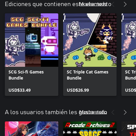
Mostrar todo
Ediciones que contienen este elemento
SCG Sci-fi Games
SC Triple Cat Games
SC T
Bundle
Bundle
Bund
USD$33.49
USD$26.99
USD$
Mostrar todo
A los usuarios también les gusta esto