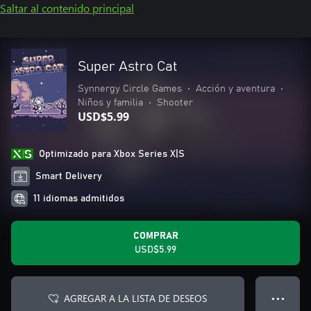
Saltar al contenido principal
Super Astro Cat
Synnergy Circle Games
•
Acción y aventura
•
Niños y familia
•
Shooter
USD$5.99
Optimizado para Xbox Series X|S
Smart Delivery
11 idiomas admitidos
COMPRAR
USD$5.99
AGREGAR A LA LISTA DE DESEOS
● ● ●