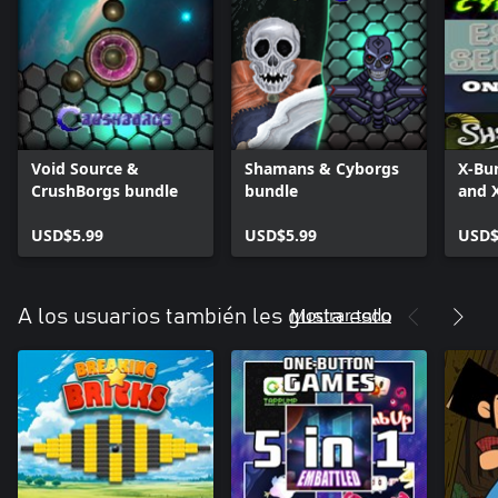
Void Source &
Shamans & Cyborgs
X-Bu
CrushBorgs bundle
bundle
and 
bund
USD$5.99
USD$5.99
USD$
Mostrar todo
A los usuarios también les gusta esto