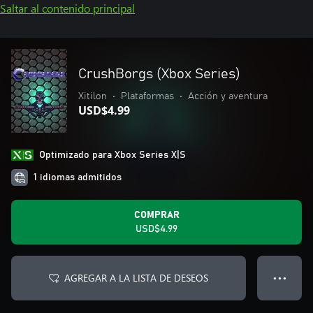
Saltar al contenido principal
CrushBorgs (Xbox Series)
Xitilon
•
Plataformas
•
Acción y aventura
USD$4.99
Optimizado para Xbox Series X|S
1 idiomas admitidos
COMPRAR
USD$4.99
AGREGAR A LA LISTA DE DESEOS
● ● ●