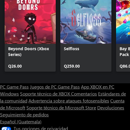
Beyond Doors (Xbox
Selfloss
Bay 
Series)
Pack
Q26.00
Q259.00
Q86.
PC Game Pass
Juegos de PC Game Pass
App XBOX en PC
Windows
Soporte técnico de XBOX
Comentarios
Estándares de
la comunidad
Advertencia sobre ataques fotosensibles
Cuenta
de Microsoft
Soporte técnico de Microsoft Store
Devoluciones
Seguimiento de pedidos
Español (Guatemala)
Tus opciones de privacidad