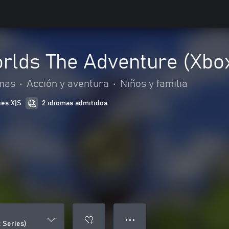
rlds The Adventure (Xbo
mas
•
Acción y aventura
•
Niños y familia
ies X|S
2 idiomas admitidos
● ● ●
 Series)