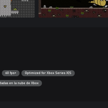
60 fps+
Optimized for Xbox Series X|S
dadas en la nube de Xbox