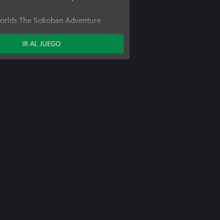
orlds The Sokoban Adventure
orlds The Sokoban Adventure
)
IR AL JUEGO
orlds The Sokoban Adventure