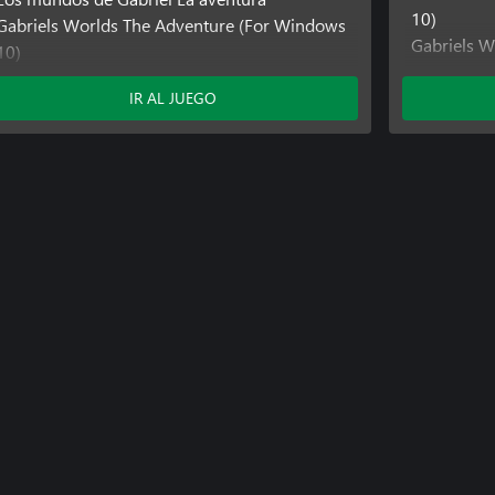
10)
Gabriels Worlds The Adventure (For Windows
Gabriels W
10)
Gabriels W
(Xbox One
IR AL JUEGO
Gabriels W
(Windows)