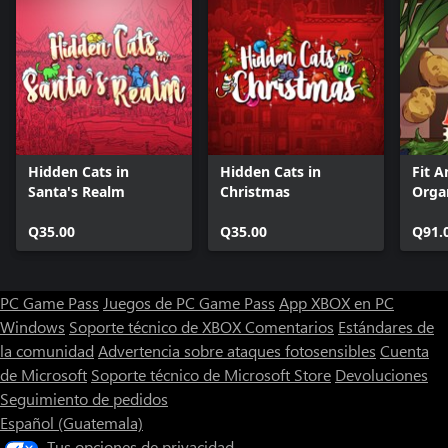
Hidden Cats in
Hidden Cats in
Fit A
Santa's Realm
Christmas
Orga
+ Wi
Q35.00
Q35.00
Q91.
PC Game Pass
Juegos de PC Game Pass
App XBOX en PC
Windows
Soporte técnico de XBOX
Comentarios
Estándares de
la comunidad
Advertencia sobre ataques fotosensibles
Cuenta
de Microsoft
Soporte técnico de Microsoft Store
Devoluciones
Seguimiento de pedidos
Español (Guatemala)
Tus opciones de privacidad