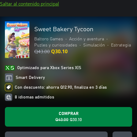
Saltar al contenido principal
Sweet Bakery Tycoon
Baltoro Games
•
Acción y aventura
•
Puzles y curiosidades
•
Simulación
•
Estrategia
Q43.00
Q30.10
Optimizado para Xbox Series X|S
Smart Delivery
Con descuento: ahorra Q12.90, finaliza en 3 días
8 idiomas admitidos
COMPRAR
Q43.00
Q30.10