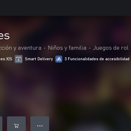
es
ción y aventura
•
Niños y familia
•
Juegos de rol
ies X|S
Smart Delivery
3 Funcionalidades de accesibilidad
● ● ●