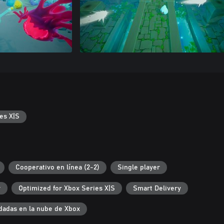
es X|S
Cooperativo en línea (2-2)
Single player
r
Optimized for Xbox Series X|S
Smart Delivery
dadas en la nube de Xbox