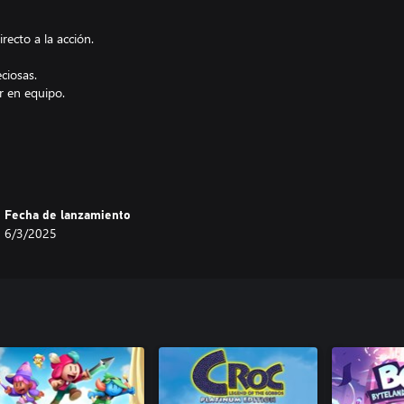
ecto a la acción.
ciosas.
r en equipo.
 mundo abierto y fantástico.
pidas. Si los liberas, te ayudarán
Fecha de lanzamiento
6/3/2025