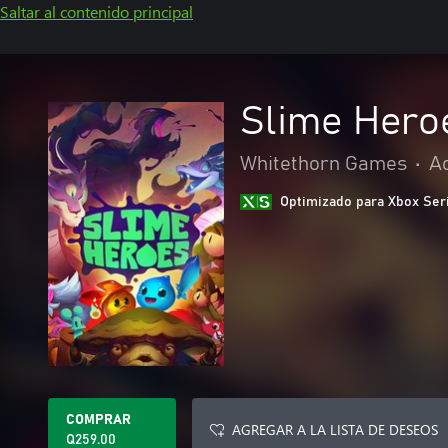
Saltar al contenido principal
Slime Hero
Whitethorn Games
•
Ac
Optimizado para Xbox Ser
COMPRAR
AGREGAR A LA LISTA DE DESEOS
Q259.00