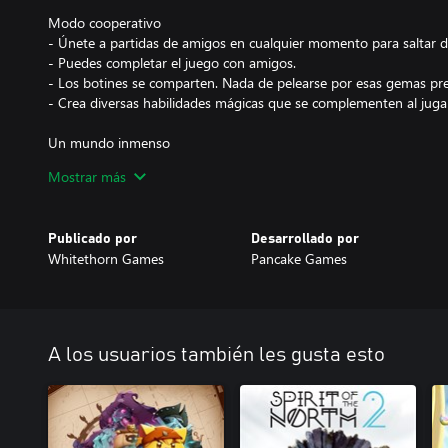
Modo cooperativo
- Únete a partidas de amigos en cualquier momento para saltar dir
- Puedes completar el juego con amigos.
- Los botines se comparten. Nada de pelearse por esas gemas pre
- Crea diversas habilidades mágicas que se complementen al juga
Un mundo inmenso
- Descubre pasadizos secretos y salas de puzles desafiantes en un
Mostrar más
- Busca a los seis dioses del reino y derrota a sus versiones corrom
en tu gesta.
Publicado por
Desarrollado por
Whitethorn Games
Pancake Games
A los usuarios también les gusta esto