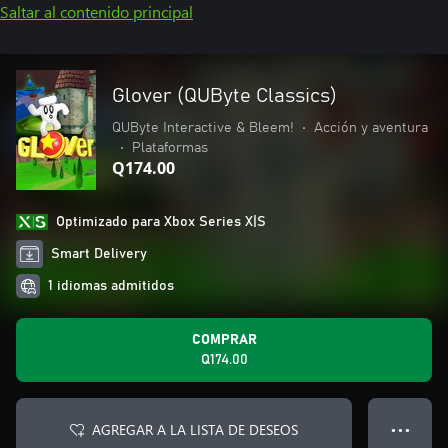
Saltar al contenido principal
Glover (QUByte Classics)
QUByte Interactive & Bleem!
•
Acción y aventura
•
Plataformas
Q174.00
Optimizado para Xbox Series X|S
Smart Delivery
1 idiomas admitidos
COMPRAR
Q174.00
AGREGAR A LA LISTA DE DESEOS
● ● ●