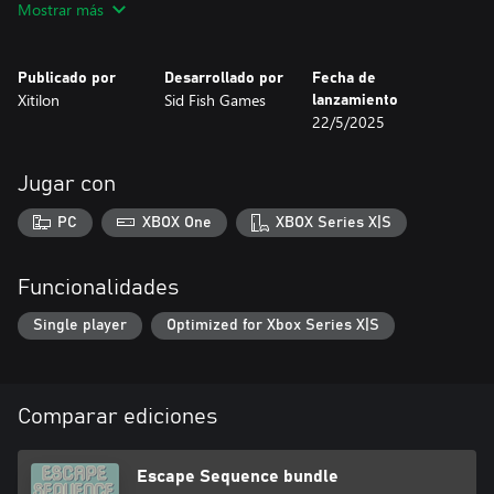
Mostrar más
moradas para reorganizar la forma de los bloques conectados. El
astronauta debe evitar los agujeros o serán absorbidos por el
espacio.
Publicado por
Desarrollado por
Fecha de
Xitilon
Sid Fish Games
lanzamiento
22/5/2025
Jugar con
PC
XBOX One
XBOX Series X|S
Funcionalidades
Single player
Optimized for Xbox Series X|S
Comparar ediciones
Escape Sequence bundle