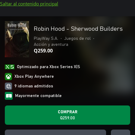
Saltar al contenido principal
Robin Hood - Sherwood Builders
PlayWay S.A.
•
Juegos de rol
•
Acción y aventura
Q259.00
Optimizado para Xbox Series X|S
Xbox Play Anywhere
9 idiomas admitidos
Mayormente compatible
COMPRAR
Q259.00