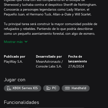
Sherwood y luchaba contra el despótico Sheriff de Nottingham.
Conocerás a personajes legendarios como Lady Marion, el
Pequeño Juan, el Hermano Tuck, Allan-a-Dale y Will Scarlet.
Tu principal tarea será construir la mayor comunidad posible de
refugiados y rebeldes. Partiendo de lo que podría describirse
como un pequeño asentamiento forestal, con algo de esmero,
trabajo duro y buena suerte, podrá acabar convirtiéndose en un
Mostrar más
pueblo lleno de personas. Recluta a campesinos locales, rebeldes
prófugos de la ley e incluso a los propios ciudadanos y guardias
de Nottingham como tus nuevos pobladores forajidos.
Publicado por
Desarrollado por
Fecha de
PlayWay S.A.
MeanAstronauts /
lanzamiento
La primera tarea será construir un campamento forestal, que
Console Labs S.A.
27/6/2024
deberá ampliarse a medida que llegue más gente. Serás
responsable de gestionar adecuadamente el espacio que
aseguraste dentro del Bosque de Sherwood para construir la
Jugar con
aldea.
XBOX Series X|S
PC
Handheld
Otra parte importante del manejo del asentamiento consistirá en
gestionar las profesiones y tareas de sus habitantes,
entrenándolos para que se conviertan en artesanos, cazadores o
Funcionalidades
guardias, y en administrar los recursos del asentamiento, ya sea