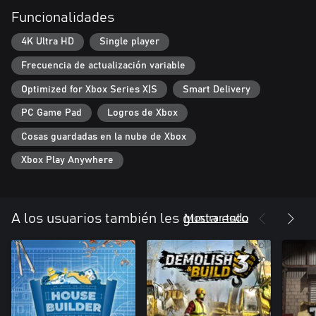
Funcionalidades
DISEÑA TU PROPIO MUSEO
Una vez completados tus esqueletos de dinosaurio, es hora de
4K Ultra HD
Single player
personalizar tu museo. Organiza el interior, cultiva plantas y
Frecuencia de actualización variable
decora el edificio con diversos elementos. Diseña tu propio
diorama prehistórico. Elige todos los elementos para el conjunto,
Optimized for Xbox Series X|S
Smart Delivery
desde pequeñas plantas hasta rocas e incluso los tipos de tierra.
Organiza los dinosaurios para crear emocionantes y dinámicos
PC Game Pad
Logros de Xbox
escenarios, y dales vida para despertar la imaginación de tus
Cosas guardadas en la nube de Xbox
visitantes. ¡Conviértete en el brillante conservador de tu propio
museo privado!
Xbox Play Anywhere
Mostrar todo
A los usuarios también les gusta esto