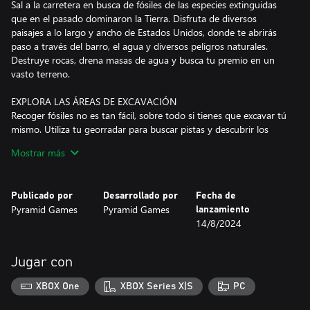
Sal a la carretera en busca de fósiles de las especies extinguidas
que en el pasado dominaron la Tierra. Disfruta de diversos
paisajes a lo largo y ancho de Estados Unidos, donde te abrirás
paso a través del barro, el agua y diversos peligros naturales.
Destruye rocas, drena masas de agua y busca tu premio en un
vasto terreno.
EXPLORA LAS ÁREAS DE EXCAVACIÓN
Recoger fósiles no es tan fácil, sobre todo si tienes que excavar tú
mismo. Utiliza tu georradar para buscar pistas y descubrir los
restos de especies extinguidas, lo que te permitirá conocer mejor
Mostrar más
el pasado lejano de la Tierra. Si crees que lo único que tienes que
hacer es encontrar la zona adecuada, te equivocas. ¡Esto es solo
el comienzo! Utiliza diversas herramientas, como una motosierra,
Publicado por
Desarrollado por
Fecha de
una pala o un pico, para lograr tu objetivo. ¡Pero ten cuidado!
Pyramid Games
Pyramid Games
lanzamiento
Estos huesos pueden ser muy frágiles.
14/8/2024
PREPARA LOS DELICADOS FÓSILES
Los valiosos fósiles son muy delicados, por lo que debes limpiar
Jugar con
cuidadosamente los huesos, asegurándote de que nada se dañe
antes de montar el esqueleto prehistórico completo. Gestiona tus
XBOX One
XBOX Series X|S
PC
conocimientos con la tableta portátil del juego y conviértete en
un paleontólogo de renombre mundial.