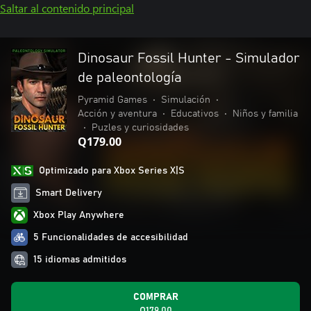
Saltar al contenido principal
Dinosaur Fossil Hunter - Simulador
de paleontología
Pyramid Games
•
Simulación
•
Acción y aventura
•
Educativos
•
Niños y familia
•
Puzles y curiosidades
Q179.00
Optimizado para Xbox Series X|S
Smart Delivery
Xbox Play Anywhere
5 Funcionalidades de accesibilidad
15 idiomas admitidos
COMPRAR