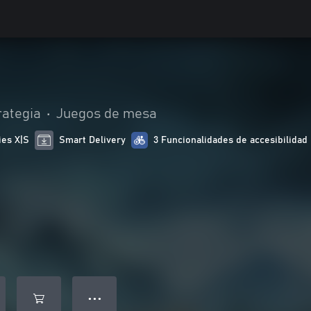
rategia
•
Juegos de mesa
ies X|S
Smart Delivery
3 Funcionalidades de accesibilidad
● ● ●