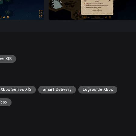
es X|S
 Xbox Series X|S
Smart Delivery
Logros de Xbox
Xbox