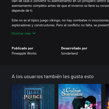
clan de caza o convertir tu asentamiento en un próspero centro d
asentamiento completo antes de que el invierno se lleve su corazón
depende de ti.
Este no es el típico juego vikingo, no hay combates ni incursiones.
exploradores y constructores. Pero el conflicto no falta, se prese
en el que necesitarás toda tu atención para sobrevivir.
Mostrar más
Landnama es una agotadora carrera contra el tiempo con un reloj
cada vez más al invierno, pero también es un mundo hermoso do
Publicado por
Desarrollado por
disfrutar de la música y el arte atmosférico. Explora en detalle e
Pineapple Works
Sonderland
los habitantes animados que lo pueblan.
A los usuarios también les gusta esto