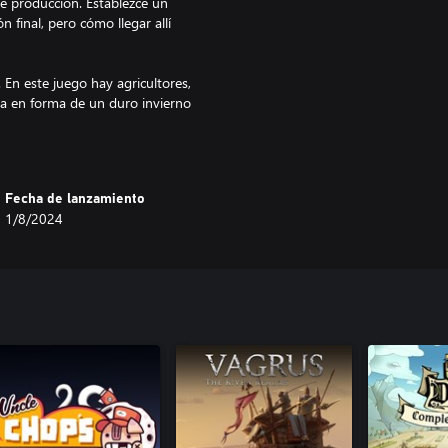
e producción. Establezce un
 final, pero cómo llegar allí
 En este juego hay agricultores,
nta en forma de un duro invierno
 siempre presente que te acerca
nde puedes congelar el tiempo y
Fecha de lanzamiento
l asentamiento que has construido y
1/8/2024