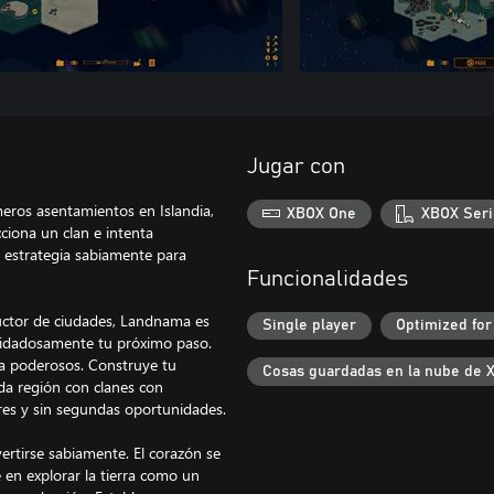
Jugar con
imeros asentamientos en Islandia,
XBOX One
XBOX Seri
ciona un clan e intenta
u estrategia sabiamente para
Funcionalidades
uctor de ciudades, Landnama es
Single player
Optimized for
cuidadosamente tu próximo paso.
cia poderosos. Construye tu
Cosas guardadas en la nube de 
ada región con clanes con
res y sin segundas oportunidades.
ertirse sabiamente. El corazón se
en explorar la tierra como un