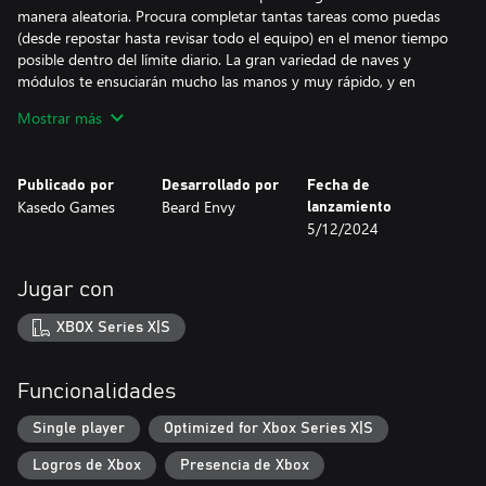
manera aleatoria. Procura completar tantas tareas como puedas
(desde repostar hasta revisar todo el equipo) en el menor tiempo
posible dentro del límite diario. La gran variedad de naves y
módulos te ensuciarán mucho las manos y muy rápido, y en
algunos lugares bastante inusuales. ¡Prepárate para ensuciarte las
Mostrar más
manos en sitios de lo más inusuales! ¡Prepárate para ensuciarte
las manos en sitios de lo más inusuales!
Publicado por
Desarrollado por
Fecha de
LEE: Presume de tus conocimientos básicos consultando las
Kasedo Games
Beard Envy
lanzamiento
páginas del manual para orientarte sobre el diagnóstico y la
5/12/2024
corrección de errores en los módulos de la nave espacial, así
como sobre el funcionamiento de los aparatos del taller. Si la
lectura no es santo de tu devoción, siempre puedes echar un
Jugar con
vistazo a los diagramas. Tantos años montando muebles de IKEA
tenían que servir para algo, ¿no?
XBOX Series X|S
MEJORA: Usa la calderilla que te has ganado con tanto esfuerzo y
que Uncle Chop no te quita, amplía tu taller y equípalo con todo
Funcionalidades
tipo de estaciones de trabajo, desde máquinas industriales hasta
altares esotéricos. Estas estaciones de trabajo te permitirán
Single player
Optimized for Xbox Series X|S
reparar naves más grandes y lucrativas.
Logros de Xbox
Presencia de Xbox