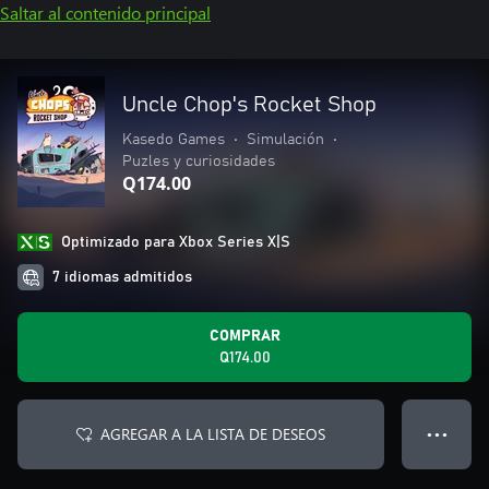
Saltar al contenido principal
Uncle Chop's Rocket Shop
Kasedo Games
•
Simulación
•
Puzles y curiosidades
Q174.00
Optimizado para Xbox Series X|S
7 idiomas admitidos
COMPRAR
Q174.00
AGREGAR A LA LISTA DE DESEOS
● ● ●