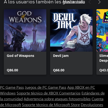
Mostrar todo
A los usuarios también les gusta esto
God of Weapons
Devil Jam
Slime
Desp
Q86.00
Q66.00
Q43.
PC Game Pass
Juegos de PC Game Pass
App XBOX en PC
Windows
Soporte técnico de XBOX
Comentarios
Estándares de
la comunidad
Advertencia sobre ataques fotosensibles
Cuenta
de Microsoft
Soporte técnico de Microsoft Store
Devoluciones