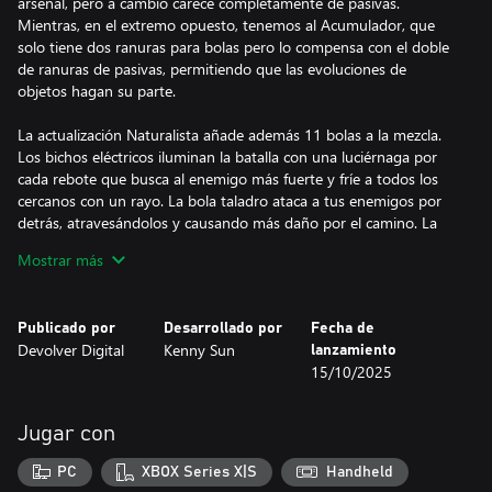
arsenal, pero a cambio carece completamente de pasivas.
Mientras, en el extremo opuesto, tenemos al Acumulador, que
solo tiene dos ranuras para bolas pero lo compensa con el doble
de ranuras de pasivas, permitiendo que las evoluciones de
objetos hagan su parte.
La actualización Naturalista añade además 11 bolas a la mezcla.
Los bichos eléctricos iluminan la batalla con una luciérnaga por
cada rebote que busca al enemigo más fuerte y fríe a todos los
cercanos con un rayo. La bola taladro ataca a tus enemigos por
detrás, atravesándolos y causando más daño por el camino. La
armagedón hace caer una tromba de meteoritos al alcanzar a un
Mostrar más
enemigo. Y el resto ya las irás descubriendo.
La actualización Naturalista también añade 5 pasivas nuevas,
Publicado por
Desarrollado por
Fecha de
como la Mancuerna de platino, que recompensa los disparos
Devolver Digital
Kenny Sun
lanzamiento
limpios aumentando el daño de tus bolas hasta que chocan con
15/10/2025
el fondo de la pantalla. El Martillo ignominioso mantiene la
presión tras los rebotes, haciendo que cualquier bola que golpee
una pared o el fondo, alcance inmediatamente a un enemigo con
Jugar con
daño reducido. El Detonador remoto crea una oportunidad
explosiva con cada eliminación.
PC
XBOX Series X|S
Handheld