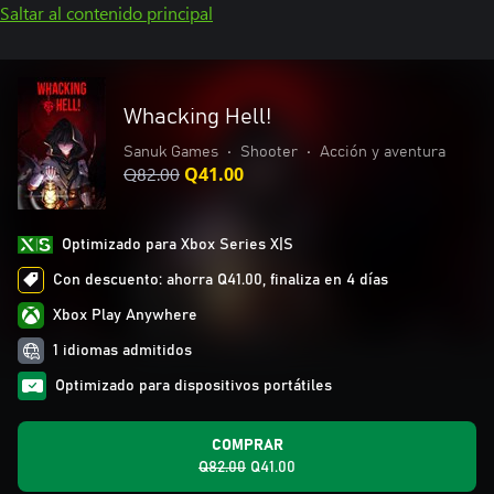
Saltar al contenido principal
Whacking Hell!
Sanuk Games
•
Shooter
•
Acción y aventura
Q82.00
Q41.00
Optimizado para Xbox Series X|S
Con descuento: ahorra Q41.00, finaliza en 4 días
Xbox Play Anywhere
1 idiomas admitidos
Optimizado para dispositivos portátiles
COMPRAR
Q82.00
Q41.00