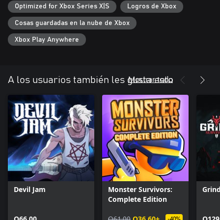
Optimized for Xbox Series X|S
Logros de Xbox
Cosas guardadas en la nube de Xbox
Xbox Play Anywhere
Mostrar todo
A los usuarios también les gusta esto
Devil Jam
Monster Survivors:
Grind
Complete Edition
Q66.00
Q61.00
Q36.60+
Q129
-40%