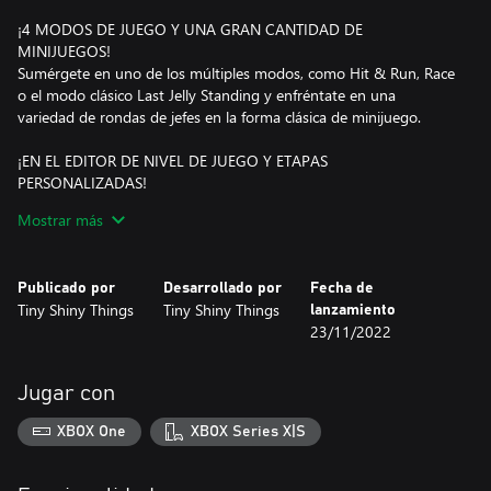
¡4 MODOS DE JUEGO Y UNA GRAN CANTIDAD DE
MINIJUEGOS!
Sumérgete en uno de los múltiples modos, como Hit & Run, Race
o el modo clásico Last Jelly Standing y enfréntate en una
variedad de rondas de jefes en la forma clásica de minijuego.
¡EN EL EDITOR DE NIVEL DE JUEGO Y ETAPAS
PERSONALIZADAS!
¿Quieres mantener la diversión fresca? ¡Haz tus propios
Mostrar más
escenarios usando el editor de niveles incorporado! ¡Diseñe
fácilmente sus propios escenarios para seguir divirtiéndose!
Publicado por
Desarrollado por
Fecha de
¡EL CAOS BASADO EN LA FÍSICA SLIMEY!
Tiny Shiny Things
Tiny Shiny Things
lanzamiento
Con controles simples de apuntar y avanzar, Jelly Brawl es fácil de
23/11/2022
aprender pero difícil de dominar. Sin reacciones rápidas y toques
oportunos, es fácil perder el control de la gelatina resbaladiza.
Jugar con
¡HASTA 4 JUGADORES VERSUS JUGAR!
¡Enfréntate a hasta cuatro de tus amigos en el modo
XBOX One
XBOX Series X|S
multijugador local y en línea! ¡Lucha para ser la última gelatina en
pie en el escenario o llévate la victoria en uno de los muchos
modos de juego!