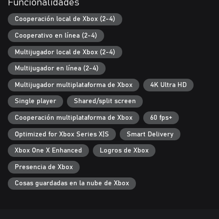
Funcionalidades
¡DESAFÍOS SIN FIN Y TONELADAS DE DESBLOQUEOS!
Cooperación local de Xbox (2-4)
¡Completa desafíos interminables y sube de nivel para
Cooperativo en línea (2-4)
desbloquear nuevas máscaras, escenarios y modos jugables!
Multijugador local de Xbox (2-4)
Multijugador en línea (2-4)
Multijugador multiplataforma de Xbox
4K Ultra HD
Single player
Shared/split screen
Cooperación multiplataforma de Xbox
60 fps+
Optimized for Xbox Series X|S
Smart Delivery
Xbox One X Enhanced
Logros de Xbox
Presencia de Xbox
Cosas guardadas en la nube de Xbox