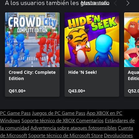
Mostrar todo
A los usuarios también les gusta esto
Crowd City: Complete
Hide 'N Seek!
Aqua
Edition
Editi
Q61.00+
Q43.00+
Q52.
PC Game Pass
Juegos de PC Game Pass
App XBOX en PC
Windows
Soporte técnico de XBOX
Comentarios
Estándares de
la comunidad
Advertencia sobre ataques fotosensibles
Cuenta
de Microsoft
Soporte técnico de Microsoft Store
Devoluciones