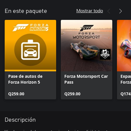
Mostrar todo
En este paquete
Pase de autos de
Forza Motorsport Car
Expa
Forza Horizon 5
Pass
Forz
Q259.00
Q259.00
Q174
Descripción