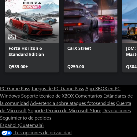
Forza Horizon 6
CarX Street
JDM: 
Standard Edition
Mast
Q539.00+
Q259.00
Q304
PC Game Pass
Juegos de PC Game Pass
App XBOX en PC
Windows
Soporte técnico de XBOX
Comentarios
Estándares de
la comunidad
Advertencia sobre ataques fotosensibles
Cuenta
de Microsoft
Soporte técnico de Microsoft Store
Devoluciones
Seguimiento de pedidos
Español (Guatemala)
Tus opciones de privacidad