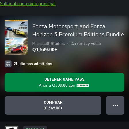
Saltar al contenido principal
Forza Motorsport and Forza
Horizon 5 Premium Editions Bundle
Microsoft Studios
•
Carreras y vuelo
Q1,549.00+
21 idiomas admitidos
OBTENER GAME PASS
Ahorra
Q309.80
con
COMPRAR
● ● ●
Q1,549.00+