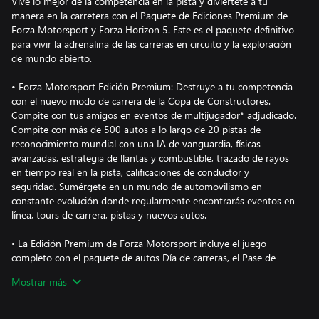
Vive lo mejor de la competencia en la pista y diviértete a tu
manera en la carretera con el Paquete de Ediciones Premium de
Forza Motorsport y Forza Horizon 5. Este es el paquete definitivo
para vivir la adrenalina de las carreras en circuito y la exploración
de mundo abierto.
• Forza Motorsport Edición Premium: Destruye a tu competencia
con el nuevo modo de carrera de la Copa de Constructores.
Compite con tus amigos en eventos de multijugador* adjudicado.
Compite con más de 500 autos a lo largo de 20 pistas de
reconocimiento mundial con una IA de vanguardia, físicas
avanzadas, estrategia de llantas y combustible, trazado de rayos
en tiempo real en la pista, calificaciones de conductor y
seguridad. Sumérgete en un mundo de automovilismo en
constante evolución donde regularmente encontrarás eventos en
línea, tours de carrera, pistas y nuevos autos.
◦ La Edición Premium de Forza Motorsport incluye el juego
completo con el paquete de autos Día de carreras, el Pase de
autos (30 autos semanalmente en tu juego, uno por semana), la
Mostrar más
membresía VIP y el Paquete de bienvenida.
*El modo multijugador en línea para consola requiere una