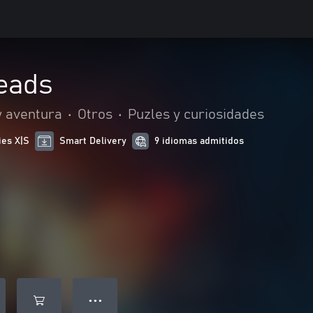
reads
y aventura
•
Otros
•
Puzles y curiosidades
ies X|S
Smart Delivery
9 idiomas admitidos
● ● ●