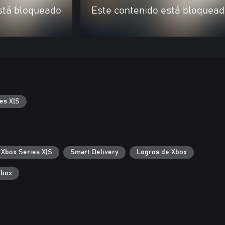
stá bloqueado
Este contenido está bloquea
es X|S
 Xbox Series X|S
Smart Delivery
Logros de Xbox
Xbox