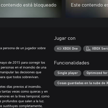
 contenido está bloqueado
Este contenido e
Jugar con
ra persona de un jugador sobre
XBOX One
XBOX Seri
 mayo de 2015 para corregir los
Funcionalidades
s personas en el incendio de una
manipular las decisiones que
Single player
Optimized for
 para que todos sobrevivan.
Cosas guardadas en la nube de 
etes días previos al incendio.
a tantas veces como quieras y en
menores en la línea temporal, como
s profundos que salen a la luz.
los sustituyes completamente,