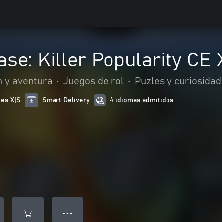
se: Killer Popularity CE
n y aventura
•
Juegos de rol
•
Puzles y curiosida
ies X|S
Smart Delivery
4 idiomas admitidos
● ● ●