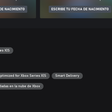
DE NACIMIENTO
ESCRIBE TU FECHA DE NACIMIENTO
es X|S
ptimized for Xbox Series X|S
Smart Delivery
dadas en la nube de Xbox