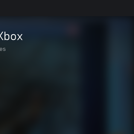
 Xbox
des