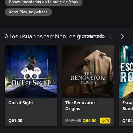
Cosas guardadas en la nube de Xbox
Xbox Play Anywhere
Mostrar todo
A los usuarios también les gusta esto
Out of Sight
The Renovator:
Esca
Origins
Bund
Q61.00
Q129.00
Q64.50
Q104
-50%