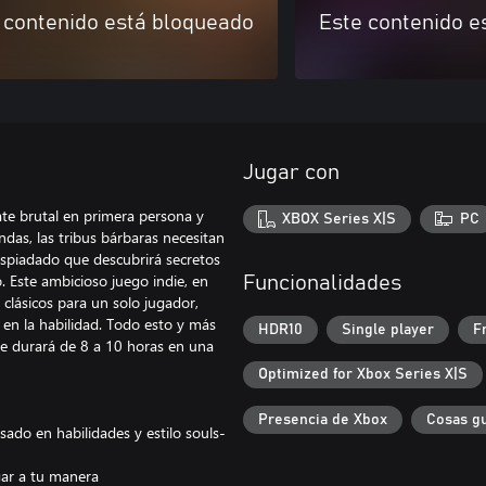
 contenido está bloqueado
Este contenido e
Jugar con
te brutal en primera persona y
XBOX Series X|S
PC
ndas, las tribus bárbaras necesitan
espiadado que descubrirá secretos
o. Este ambicioso juego indie, en
Funcionalidades
 clásicos para un solo jugador,
 en la habilidad. Todo esto y más
HDR10
Single player
F
que durará de 8 a 10 horas en una
Optimized for Xbox Series X|S
Presencia de Xbox
Cosas g
do en habilidades y estilo souls-
gar a tu manera