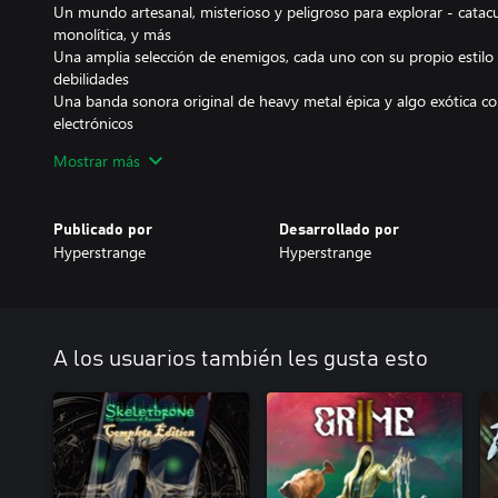
Un mundo artesanal, misterioso y peligroso para explorar - cata
monolítica, y más
Una amplia selección de enemigos, cada uno con su propio estilo 
debilidades
Una banda sonora original de heavy metal épica y algo exótica c
electrónicos
Un tributo sin disculpas a la fantasía heroica al estilo Robert E. H
Mostrar más
de los 80 y 90
¡Modo New Game +!
Publicado por
Desarrollado por
¡Hazte bárbaro!
Hyperstrange
Hyperstrange
A los usuarios también les gusta esto