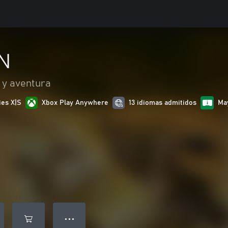
N
 y aventura
ies X|S
Xbox Play Anywhere
13 idiomas admitidos
Ma
● ● ●