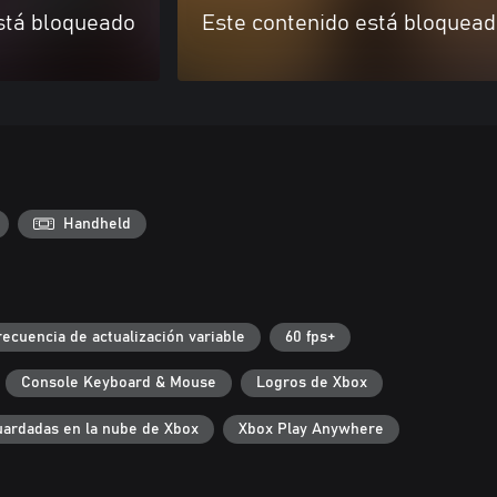
stá bloqueado
Este contenido está bloquea
Handheld
recuencia de actualización variable
60 fps+
Console Keyboard & Mouse
Logros de Xbox
uardadas en la nube de Xbox
Xbox Play Anywhere