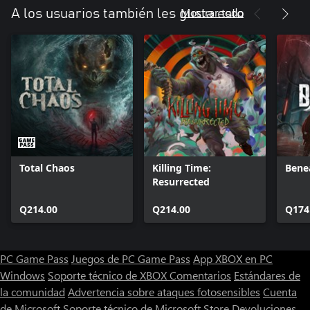
Mostrar todo
A los usuarios también les gusta esto
Total Chaos
Killing Time:
Bene
Resurrected
Q214.00
Q214.00
Q174
PC Game Pass
Juegos de PC Game Pass
App XBOX en PC
Windows
Soporte técnico de XBOX
Comentarios
Estándares de
la comunidad
Advertencia sobre ataques fotosensibles
Cuenta
de Microsoft
Soporte técnico de Microsoft Store
Devoluciones