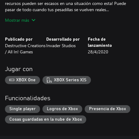
recursos pueden ser escasos en una situación como esta! Puede
pasar de todo cuando tus pesadillas se vuelven reales...
Mostrar más
Los admiradores de la icónica, cinematográficos y sombríos
juegos survival horror de los 90 se emocionarán viendo como
DAYMARE: 1998 recrea la atmósfera de los mejores trabajos de
Publicado por
Desarrollado por
Fecha de
finales de milenio y es capaz de desarrollarse alrededor de una
Destructive Creations
Invader Studios
lanzamiento
típica, pero original historia. La trama se desarrolla a través de los
/ All In! Games
28/4/2020
ojos de varios personajes, poniendo a los en la piel de diferentes
personajes, con diferentes personalidades que los guiarán a
través de sus teoría y dudas sobre la situación. Analizar
Jugar con
situaciones, controlar la munición, buscar objetos ocultos,
resolver puzles y la gran dificultad ayudará a los jugadores a
XBOX One
XBOX Series X|S
saltar en el tiempo un par de décadas hacia atrás y morir de
miedo en una pesadilla real.
Funcionalidades
Single player
Logros de Xbox
Presencia de Xbox
Cosas guardadas en la nube de Xbox