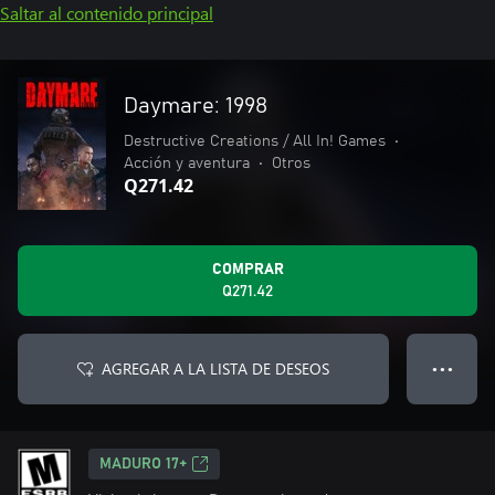
Saltar al contenido principal
Daymare: 1998
Destructive Creations / All In! Games
•
Acción y aventura
•
Otros
Q271.42
COMPRAR
Q271.42
AGREGAR A LA LISTA DE DESEOS
● ● ●
MADURO 17+