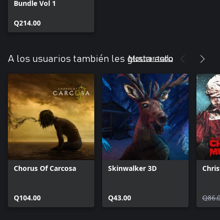
Bundle Vol 1
Q214.00
Mostrar todo
A los usuarios también les gusta esto
Chorus Of Carcosa
Skinwalker 3D
Chri
Q104.00
Q43.00
Q86.