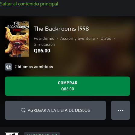
Saltar al contenido principal
The Backrooms 1998
Feardemic
•
Acción y aventura
•
Otros
•
Simulación
Q86.00
2 idiomas admitidos
COMPRAR
Q86.00
AGREGAR A LA LISTA DE DESEOS
● ● ●