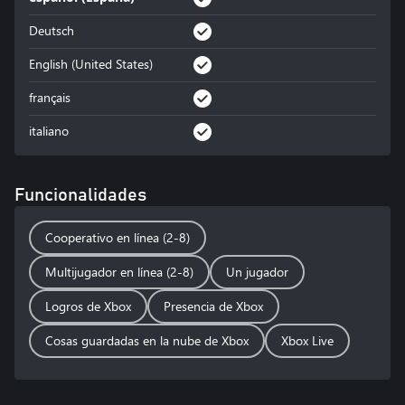
pisas!

Deutsch
- Cuatro nuevas monturas de transformación.

- Nuevos látigos y prefijos de invocador. 

English (United States)
- Nuevas cometas, criaturas y elementos decorativos. 

français
- ¡Y mucho más por descubrir! 

italiano
NUEVAS SEMILLAS DEL MUNDO PARA DESCUBRIR:

- Una nueva semilla del mundo: Skyblock.

Funcionalidades
- Un nuevo menú de creación de mundo que te permite 
mezclar semillas especiales.

Cooperativo en línea (2-8)
- ¡Mejoras a semillas existentes!

Multijugador en línea (2-8)
Un jugador
MEJORAS:

Logros de Xbox
Presencia de Xbox
- Modificaciones y mejoras al equilibrio de las armas. 

- Actualizaciones visuales de muchos gráficos clásicos.

Cosas guardadas en la nube de Xbox
Xbox Live
- ¡Y muchas más mejoras!
