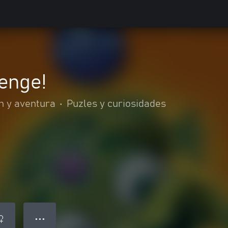
enge!
n y aventura
•
Puzles y curiosidades
● ● ●