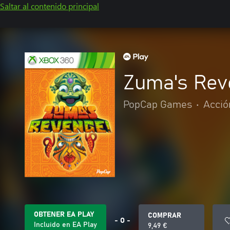
Saltar al contenido principal
Zuma's Rev
PopCap Games
•
Acció
OBTENER EA PLAY
COMPRAR
- O -
Incluido en EA Play
9,49 €