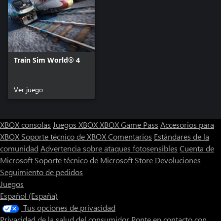
Train Sim World® 4
Ver juego
XBOX consolas
Juegos XBOX
XBOX Game Pass
Accesorios para
XBOX
Soporte técnico de XBOX
Comentarios
Estándares de la
comunidad
Advertencia sobre ataques fotosensibles
Cuenta de
Microsoft
Soporte técnico de Microsoft Store
Devoluciones
Seguimiento de pedidos
Juegos
Español (España)
Tus opciones de privacidad
Privacidad de la salud del consumidor
Ponte en contacto con