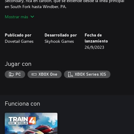
Secondary, rica en carbón, que se extiende desde la línea principal
en South Fork hasta Windber, PA.
Mostrar más
Para superar las montañas Allegheny y transportar todo tipo de
carga, como vagones intermodales, de carbón, mixtos,
portacoches, de petróleo y más, tendrá que ponerse al mando de
Publicado por
Desarrollado por
Fecha de
la diésel General Electric ES44AC moderna de Norfolk Southern,
Dovetail Games
Skyhook Games
lanzamiento
así como trabajar a bordo de su venerable EMD GP38-2.
26/9/2023
Jugar con
PC
XBOX One
XBOX Series X|S
Funciona con