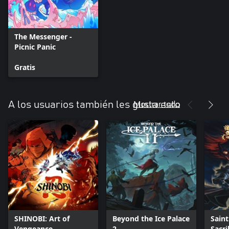
The Messenger -
Picnic Panic
Gratis
Mostrar todo
A los usuarios también les gusta esto
SHINOBI: Art of
Beyond the Ice Palace
Saint
Vengeance
2
Sacri