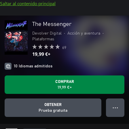
Saltar al contenido principal
The Messenger
Devolver Digital
•
Acción y aventura
•
Plataformas
69
19,99 €+
10 Idiomas admitidos
COMPRAR
19,99 €+
OBTENER
● ● ●
Prueba gratuita