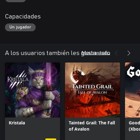
Capacidades
Un jugador
Mostrar todo
A los usuarios también les gusta esto
Kristala
Tainted Grail: The Fall
Goodw
of Avalon
(Xbo