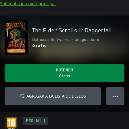
Saltar al contenido principal
The Elder Scrolls II: Daggerfall
Bethesda Softworks
•
Juegos de rol
Gratis
OBTENER
Gratis
AGREGAR A LA LISTA DE DESEOS
● ● ●
PEGI 16