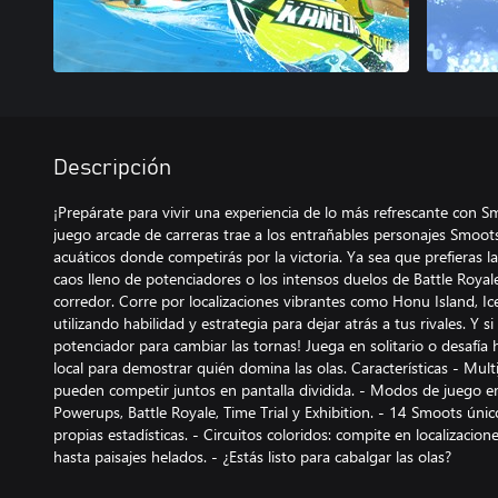
Descripción
¡Prepárate para vivir una experiencia de lo más refrescante con 
juego arcade de carreras trae a los entrañables personajes Smoot
acuáticos donde competirás por la victoria. Ya sea que prefieras las
caos lleno de potenciadores o los intensos duelos de Battle Roya
corredor. Corre por localizaciones vibrantes como Honu Island, Ic
utilizando habilidad y estrategia para dejar atrás a tus rivales. Y 
potenciador para cambiar las tornas! Juega en solitario o desafía
local para demostrar quién domina las olas. Características - Mult
pueden competir juntos en pantalla dividida. - Modos de juego em
Powerups, Battle Royale, Time Trial y Exhibition. - 14 Smoots únic
propias estadísticas. - Circuitos coloridos: compite en localizacion
hasta paisajes helados. - ¿Estás listo para cabalgar las olas?