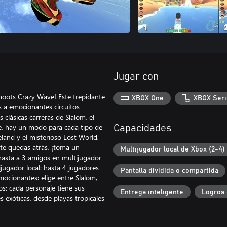
Jugar con
Smoots Crazy Wave! Este trepidante
XBOX One
XBOX Seri
s a emocionantes circuitos
 clásicas carreras de Slalom, el
le, hay un modo para cada tipo de
Capacidades
eland y el misterioso Lost World,
si te quedas atrás, ¡toma un
Multijugador local de Xbox (2-4)
 hasta a 3 amigos en multijugador
ijugador local: hasta 4 jugadores
Pantalla dividida o compartida
ocionantes: elige entre Slalom,
os: cada personaje tiene sus
Entrega inteligente
Logros 
es exóticas, desde playas tropicales