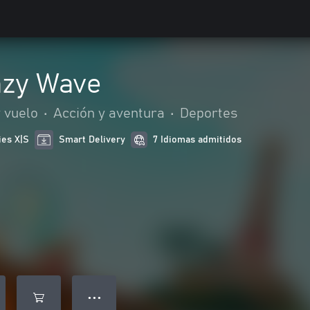
azy Wave
 vuelo
•
Acción y aventura
•
Deportes
ies X|S
Smart Delivery
7 Idiomas admitidos
● ● ●