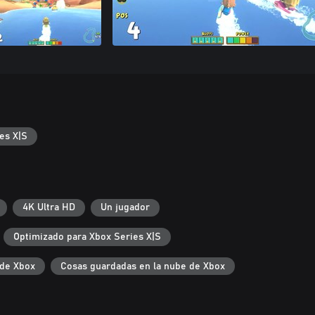
es X|S
4K Ultra HD
Un jugador
Optimizado para Xbox Series X|S
de Xbox
Cosas guardadas en la nube de Xbox