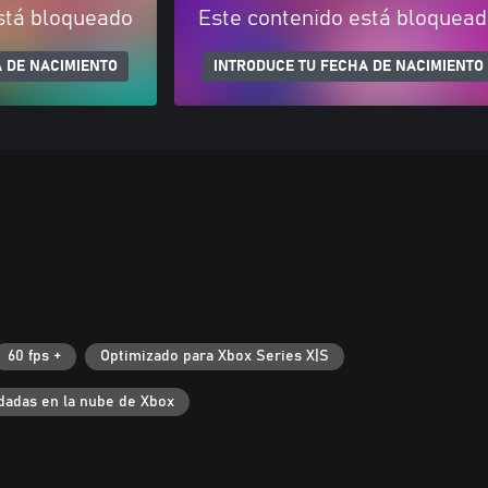
stá bloqueado
Este contenido está bloquea
 DE NACIMIENTO
INTRODUCE TU FECHA DE NACIMIENTO
60 fps +
Optimizado para Xbox Series X|S
dadas en la nube de Xbox