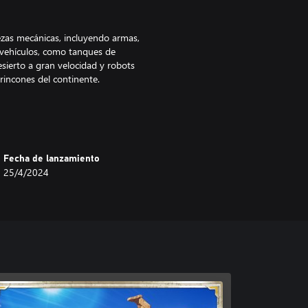
zas mecánicas, incluyendo armas,
 vehículos, como tanques de
sierto a gran velocidad y robots
rincones del continente.
con sus habitantes. Observa cómo
s trayendo desde el desierto.
funciones de la ciudad.
Fecha de lanzamiento
25/4/2024
todos los obstáculos y encuentra