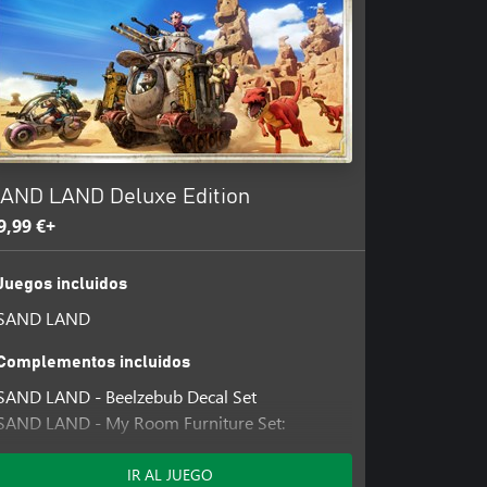
AND LAND Deluxe Edition
9,99 €+
Juegos incluidos
SAND LAND
Complementos incluidos
SAND LAND - Beelzebub Decal Set
SAND LAND - My Room Furniture Set:
Hideout
SAND LAND - My Room Furniture Set: Army
IR AL JUEGO