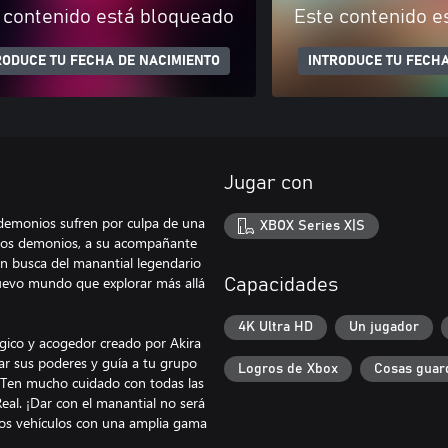
 contenido está bloqueado
Este contenido e
RODUCE TU FECHA DE NACIMIENTO
INTRODUCE TU FECHA
Jugar con
demonios sufren por culpa de una
XBOX Series X|S
 los demonios, a su acompañante
 en busca del manantial legendario
n nuevo mundo que explorar más allá
Capacidades
4K Ultra HD
Un jugador
gico y acogedor creado por Akira
lar sus poderes y guía a tu grupo
Logros de Xbox
Cosas guar
Ten mucho cuidado con todas las
Real. ¡Dar con el manantial no será
otros vehículos con una amplia gama