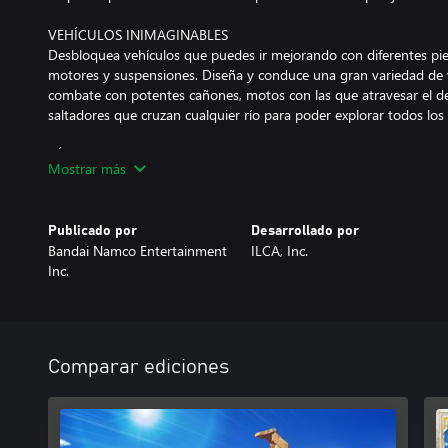
VEHÍCULOS INIMAGINABLES
Desbloquea vehículos que puedes ir mejorando con diferentes pie
motores y suspensiones. Diseña y conduce una gran variedad de
combate con potentes cañones, motos con las que atravesar el de
saltadores que cruzan cualquier río para poder explorar todos los 
TÚ PUEDES SALVAR EL MUNDO
Mostrar más
Monta tu campamento base en la ciudad de Spino y relaciónate 
crecen la ciudad y sus posibilidades gracias a los exiliados que irá
Escucha sus deseos y peticiones, y desbloquea materiales útiles y 
Publicado por
Desarrollado por
Bandai Namco Entertainment
ILCA, Inc.
AVENTURAS MÁS ALLÁ DE LAS DUNAS
Inc.
Recorre SAND LAND y sus cañones, desvela sus secretos, supera 
la entrada a un mundo desconocido.
Comparar ediciones