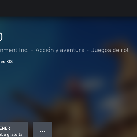
D
nment Inc.
•
Acción y aventura
•
Juegos de rol
ies X|S
ENER
● ● ●
ba gratuita