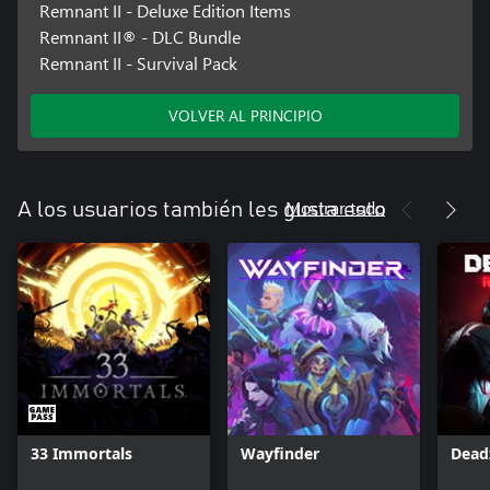
Remnant II - Deluxe Edition Items
Remnant II® - DLC Bundle
Remnant II - Survival Pack
VOLVER AL PRINCIPIO
Mostrar todo
A los usuarios también les gusta esto
33 Immortals
Wayfinder
Dead