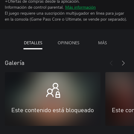
+Ofertas de compras desde la aplicación.
Información de control parental.
Más información
El juego requiere una suscripción multijugador en línea para jugar
en la consola (Game Pass Core o Ultimate, se vende por separado).
DETALLES
OPINIONES
MÁS
Galería
Este contenido está bloqueado
Este co