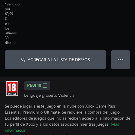
*Vendido
por
69,99
€
en
los
últimos
30
días
AGREGAR A LA LISTA DE DESEOS
● ● ●
PEGI 18
Lenguaje grosero, Violencia
Se puede jugar a este juego en la nube con Xbox Game Pass
Essential, Premium o Ultimate. Se requiere la compra del juego.
Los editores de juegos que inicias reciben acceso a la información de
tu perfil de Xbox y a los datos asociados mientras juegas.
Más
información