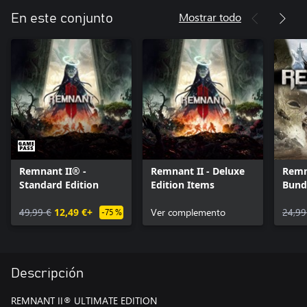
Mostrar todo
En este conjunto
Remnant II® -
Remnant II - Deluxe
Remn
Standard Edition
Edition Items
Bund
49,99 €
12,49 €+
Ver complemento
24,99
-75 %
Descripción
REMNANT II® ULTIMATE EDITION