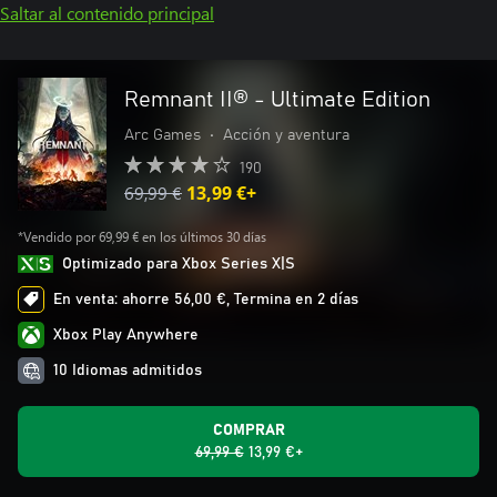
Saltar al contenido principal
Remnant II® - Ultimate Edition
Arc Games
•
Acción y aventura
190
69,99 €
13,99 €+
*Vendido por 69,99 € en los últimos 30 días
Optimizado para Xbox Series X|S
En venta: ahorre 56,00 €, Termina en 2 días
Xbox Play Anywhere
10 Idiomas admitidos
COMPRAR
69,99 €
13,99 €+