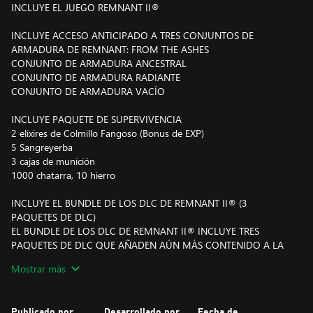
INCLUYE EL JUEGO REMNANT II®
INCLUYE ACCESO ANTICIPADO A TRES CONJUNTOS DE
ARMADURA DE REMNANT: FROM THE ASHES
CONJUNTO DE ARMADURA ANCESTRAL
CONJUNTO DE ARMADURA RADIANTE
CONJUNTO DE ARMADURA VACÍO
INCLUYE PAQUETE DE SUPERVIVENCIA
2 elixires de Colmillo Fangoso (Bonus de EXP)
5 Sangreyerba
3 cajas de munición
1000 chatarra, 10 hierro
INCLUYE EL BUNDLE DE LOS DLC DE REMNANT II® (3
PAQUETES DE DLC)
EL BUNDLE DE LOS DLC DE REMNANT II® INCLUYE TRES
PAQUETES DE DLC QUE AÑADEN AÚN MÁS CONTENIDO A LA
EXPERIENCIA DE JUEGO, INCLUYENDO NUEVOS ELEMENTOS
Mostrar más
EN LA HISTORIA, ASÍ COMO NUEVAS CRIATURAS Y ENTORNOS.
DETALLES POR ANUNCIAR. LOS DLC ESTARÁN DISPONIBLES
ANTES DE UN AÑO DESPUÉS DEL LANZAMIENTO.
Publicado por
Desarrollado por
Fecha de