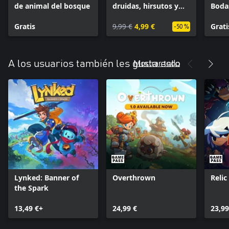
de animal del bosque
druidas, hirsutos y
Bodas
defensa de reliquias
Gratis
9,99 €
4,99 €
Grati
-50 %
Mostrar todo
A los usuarios también les gusta esto
Lynked: Banner of
Overthrown
Reli
the Spark
13,49 €+
24,99 €
23,99