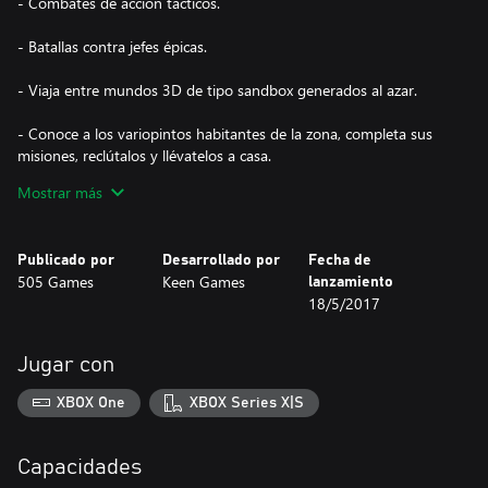
- Combates de acción tácticos.
- Batallas contra jefes épicas.
- Viaja entre mundos 3D de tipo sandbox generados al azar.
- Conoce a los variopintos habitantes de la zona, completa sus
misiones, reclútalos y llévatelos a casa.
Mostrar más
- ¡Diseña tu propia isla! ¡Crea INCREÍBLES estructuras rápida y
fácilmente en el modo creativo!
Publicado por
Desarrollado por
Fecha de
- Construye tu hogar con decenas de materiales y mobiliario.
505 Games
Keen Games
lanzamiento
18/5/2017
- Únete a tus amigos en partidas multijugador cooperativas para
4 jugadores y pantalla dividida para 2 jugadores.
Jugar con
XBOX One
XBOX Series X|S
Capacidades