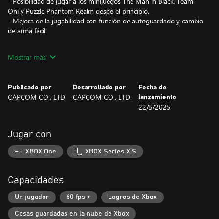
- Posibilidad de jugar a los minijuegos The Man in Black, Team
Oni y Puzzle Phantom Realm desde el principio.
- Mejora de la jugabilidad con función de autoguardado y cambio
de arma fácil.
Si tienes datos guardados de Onimusha: Warlords, también
Mostrar más
podrás conseguir un atuendo especial. Para cambiar el atuendo
de Jubei, selecciona Funciones especiales → Atuendo de Jubei y
selecciona entre Normales y Especiales en el menú de la pantalla
Publicado por
Desarrollado por
Fecha de
de título. El atuendo solo modifica tu apariencia: las estadísticas
CAPCOM CO., LTD.
CAPCOM CO., LTD.
lanzamiento
serán las mismas de la armadura que llevas equipada en el juego.
22/5/2025
Este contenido también forma parte del lote Onimusha.
*Comprueba tus compras anteriores para evitar duplicados.
Jugar con
©CAPCOM
XBOX One
XBOX Series X|S
ONIMUSHA is a trademark and/or registered trademark of
CAPCOM CO., LTD and/or its subsidiaries in the U.S. and/or
other countries.
Capacidades
Un jugador
60 fps +
Logros de Xbox
Cosas guardadas en la nube de Xbox