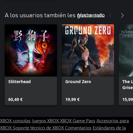
Mostrar todo
A los usuarios también les gusta esto
Slitterhead
Ground Zero
The 
Grise
60,49 €
19,99 €
15,99
XBOX consolas
Juegos XBOX
XBOX Game Pass
Accesorios para
XBOX
Soporte técnico de XBOX
Comentarios
Estándares de la