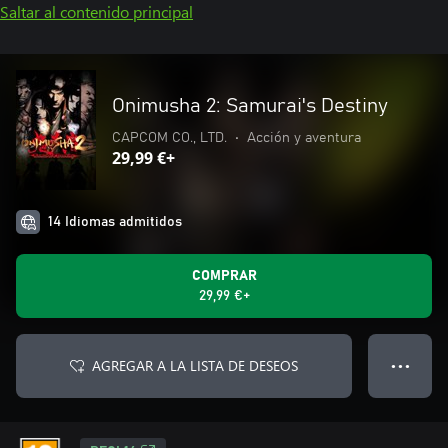
Saltar al contenido principal
Onimusha 2: Samurai's Destiny
CAPCOM CO., LTD.
•
Acción y aventura
29,99 €+
14 Idiomas admitidos
COMPRAR
29,99 €+
AGREGAR A LA LISTA DE DESEOS
● ● ●