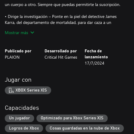
un cuerpo a otro. Siempre que puedas permitirte la suscripción.
• Dirige la investigación – Ponte en la piel del detective James
Karra, del departamento de mortalidad, para dar caza a un
asesino en serie que tiene como objetivo a la élite de la ciudad.
Mostrar más
Investiga las escenas de los crímenes usando su dispositivo de
manipulación del tiempo y su avanzada tecnología para
reconstruir los acontecimientos que condujeron a cada asesinato,
Publicado por
Desarrollado por
Fecha de
y descubre pistas que te llevarán a la horripilante verdad que se
PLAION
Critical Hit Games
lanzamiento
oculta tras los asesinatos.
17/7/2024
• Inmersión noir – Piérdete en un futuro distópico gracias a esta
profunda y original historia policíaca interactiva, que explora los
Jugar con
peligros del transhumanismo y la inmortalidad. En un mundo en
que la vida es eterna y la moralidad, fugaz, tú, un detective
XBOX Series X|S
curtido, deberás caminar por la línea que separa el bien y el mal,
en una sociedad donde la muerte es un recuerdo lejano.
Capacidades
• Una aventura narrativa sensacional – Con las capacidades de
Unreal Engine 5, Nobody Wants to Die supera los límites de la
Un jugador
Optimizado para Xbox Series X|S
narración, combinando gráficos fotorrealistas y una experiencia
Logros de Xbox
Cosas guardadas en la nube de Xbox
narrativa emblemática y única.