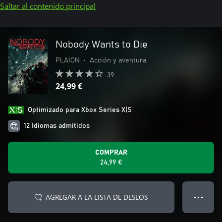
Saltar al contenido principal
Nobody Wants to Die
PLAION
•
Acción y aventura
39
24,99 €
Optimizado para Xbox Series X|S
12 Idiomas admitidos
COMPRAR
24,99 €
AGREGAR A LA LISTA DE DESEOS
● ● ●