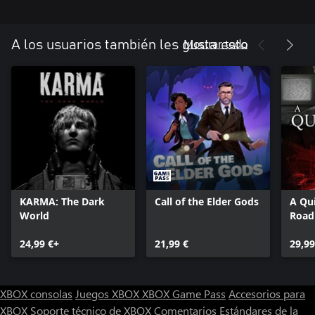
Mostrar todo
A los usuarios también les gusta esto
KARMA: The Dark
Call of the Elder Gods
A Qui
World
Road
24,99 €+
21,99 €
29,99
XBOX consolas
Juegos XBOX
XBOX Game Pass
Accesorios para
XBOX
Soporte técnico de XBOX
Comentarios
Estándares de la