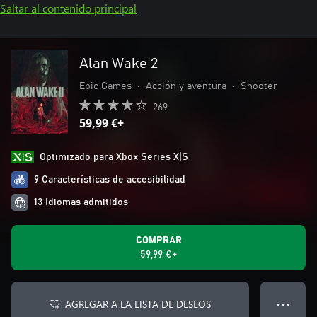
Saltar al contenido principal
Alan Wake 2
Epic Games
•
Acción y aventura
•
Shooter
269
59,99 €+
Optimizado para Xbox Series X|S
9 Características de accesibilidad
13 Idiomas admitidos
COMPRAR
59,99 €+
AGREGAR A LA LISTA DE DESEOS
● ● ●