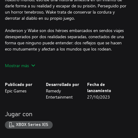
darle forma a su realidad y escapar de su prisión. Perseguido por
un horror tenebroso, Wake trata de conservar la cordura y
derrotar al diablo en su propio juego.
Anderson y Wake son dos héroes embarcados en sendos viajes
desesperados por dos realidades separadas, conectados de una
forma que ninguno puede entender: dos reflejos que se hacen
eco mutuamente y afectan a los mundos que los rodean.
Impulsada por la historia de terror, una oscuridad sobrenatural
Mostrar más
invade Bright Falls, corrompe a los lugareños y amenaza a los
seres queridos de Anderson y de Wake. Su arma (y su lugar
seguro) es la luz. Atrapados en una historia de terror siniestro en
Publicado por
Desarrollado por
Fecha de
la que solo hay víctimas y monstruos, ¿podrán escapar para ser
Epic Games
Remedy
lanzamiento
los héroes que necesitan ser?
Entertainment
27/10/2023
Resuelve un misterio mortal
Lo que comienza como la investigación de un asesinato se
Jugar con
convierte rápidamente en un viaje de pesadilla. Descubre la
fuente de la oscuridad sobrenatural en esta historia de terror
XBOX Series X|S
psicológico cargada de suspense y giros inesperados.