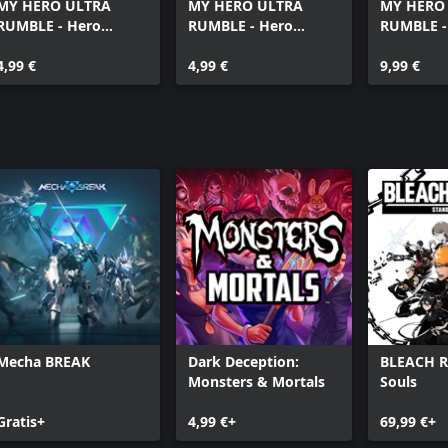
MY HERO ULTRA
MY HERO ULTRA
MY HERO
RUMBLE - Hero
RUMBLE - Hero
RUMBLE -
Crystals Special Pack
Crystals Pack A (2,450
Crystals 
4,99 €
crystals)
4,99 €
crystals)
9,99 €
Mecha BREAK
Dark Deception:
BLEACH Re
Monsters & Mortals
Souls
Gratis+
4,99 €+
69,99 €+