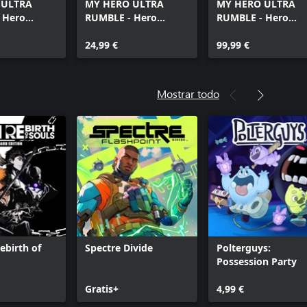
 ULTRA
MY HERO ULTRA
MY HERO ULTRA
 Hero
RUMBLE - Hero
RUMBLE - Hero
Pack B (5,000
Crystals Pack C
Crystals Pack G
(13,000 crystals)
24,99 €
(61,000 crystals)
99,99 €
Mostrar todo
birth of
Spectre Divide
Polterguys:
Possession Party
Gratis+
4,99 €