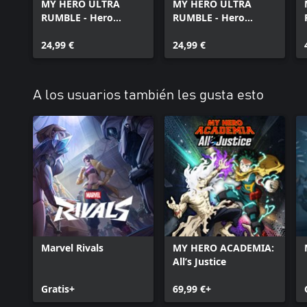
MY HERO ULTRA
MY HERO ULTRA
RUMBLE - Hero
RUMBLE - Hero
Crystals Limited Set
Crystals Limited Set
(S18-1A)
24,99 €
(S18-1B)
24,99 €
A los usuarios también les gusta esto
Marvel Rivals
MY HERO ACADEMIA:
All’s Justice
Gratis+
69,99 €+