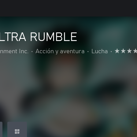
LTRA RUMBLE
nment Inc.
•
Acción y aventura
•
Lucha
•