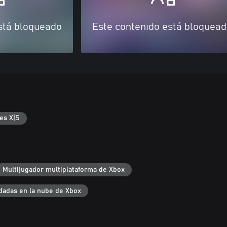
stá bloqueado
Este contenido está bloquea
es X|S
Multijugador multiplataforma de Xbox
dadas en la nube de Xbox