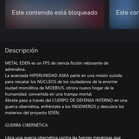
Este contenido está bloqueado
Este co
Descripción
METAL EDEN es un FPS de ciencia ficción rebosante de
adrenalina.
La avanzada HIPERUNIDAD ASKA parte en una misión suicida
para rescatar los NÚCLEOS de los ciudadanos de la enorme
ciudad monolítica de MOEBIUS, otrora nuevo hogar de la
humanidad, convertida en una trampa mortal.
Ábrete paso a través del CUERPO DE DEFENSA INTERNO en una
guerra cibernética, enfréntate a los INGENIEROS y descubre los
misterios del proyecto EDÉN.
GUERRA CIBERNÉTICA
Libra una guerra cibernética contra las fuerzas mecánicas que