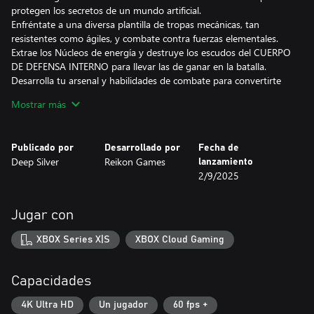
protegen los secretos de un mundo artificial.
Enfréntate a una diversa plantilla de tropas mecánicas, tan
resistentes como ágiles, y combate contra fuerzas elementales.
Extrae los Núcleos de energía y destruye los escudos del CUERPO
DE DEFENSA INTERNO para llevar las de ganar en la batalla.
Desarrolla tu arsenal y habilidades de combate para convertirte
en una HIPERUNIDAD imparable.
Mostrar más
HIPERUNIDAD ASKA
Publicado por
Desarrollado por
Fecha de
Eres una HIPERUNIDAD, es decir, un androide de batalla
Deep Silver
Reikon Games
lanzamiento
avanzado construido para la defensa. Tu especialidad son las
2/9/2025
misiones de reconocimiento, que puedes llevar a cabo gracias a
tu NÚCLEO FANTASMA. Esprinta, lucha y corre por las paredes
para enfrentarte al CUERPO DE DEFENSA INTERNO mediante
Jugar con
habilidades propias del parkour. Domina tu agilidad superior y tu
potencial de combate acrobático en encuentros que te acelerarán
XBOX Series X|S
XBOX Cloud Gaming
el pulso. Transfórmate en una ESFERA DE DEMOLICIÓN
BLINDADA para saltar a la acción y enfrentarte a nuevos y letales
enemigos mecánicos. Controla el aire y domina la batalla con tus
Capacidades
ganchos gravitatorios y tu propulsor.
4K Ultra HD
Un jugador
60 fps +