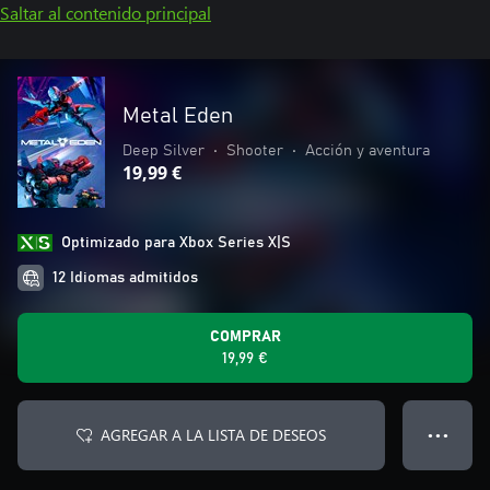
Saltar al contenido principal
Metal Eden
Deep Silver
•
Shooter
•
Acción y aventura
19,99 €
Optimizado para Xbox Series X|S
12 Idiomas admitidos
COMPRAR
19,99 €
AGREGAR A LA LISTA DE DESEOS
● ● ●